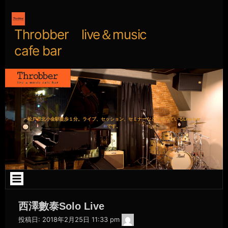
コ
ン
テ
ン
Throbber live＆music
ツ
へ
cafe bar
ス
キ
ッ
プ
松戸市北小金駅徒歩１分。ライブ、セッション、セミナーなどを行っているLive bar
です。
西澤數泰Solo Live
webmaster@throbber.jp
投稿日:
2018年2月25日 11:33 pm