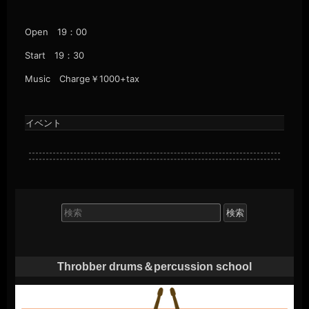
Open 19：00
Start 19：30
Music Charge￥1000+tax
イベント
検
索
対
象:
Throbber drums＆percussion school